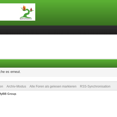
che es erneut.
en
Archiv-Modus
Alle Foren als gelesen markieren
RSS-Synchronisation
MyBB Group
.