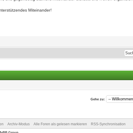
terstützendes Miteinander!
Gehe zu:
en
Archiv-Modus
Alle Foren als gelesen markieren
RSS-Synchronisation
MyBB Group
.