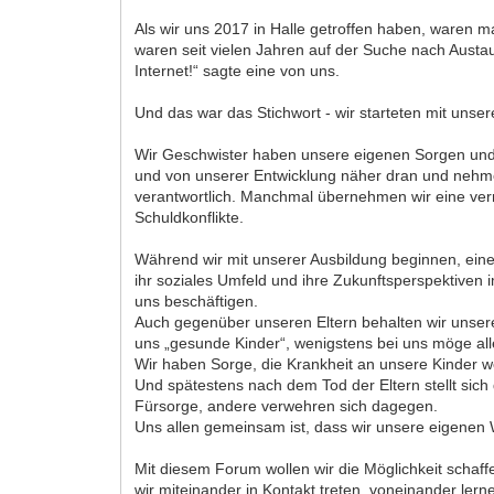
Als wir uns 2017 in Halle getroffen haben, waren 
waren seit vielen Jahren auf der Suche nach Austau
Internet!“ sagte eine von uns.
Und das war das Stichwort - wir starteten mit uns
Wir Geschwister haben unsere eigenen Sorgen und A
und von unserer Entwicklung näher dran und nehmen
verantwortlich. Manchmal übernehmen wir eine vermi
Schuldkonflikte.
Während wir mit unserer Ausbildung beginnen, ein
ihr soziales Umfeld und ihre Zukunftsperspektiven
uns beschäftigen.
Auch gegenüber unseren Eltern behalten wir unsere
uns „gesunde Kinder“, wenigstens bei uns möge alle
Wir haben Sorge, die Krankheit an unsere Kinder w
Und spätestens nach dem Tod der Eltern stellt si
Fürsorge, andere verwehren sich dagegen.
Uns allen gemeinsam ist, dass wir unsere eigenen
Mit diesem Forum wollen wir die Möglichkeit schaf
wir miteinander in Kontakt treten, voneinander lern