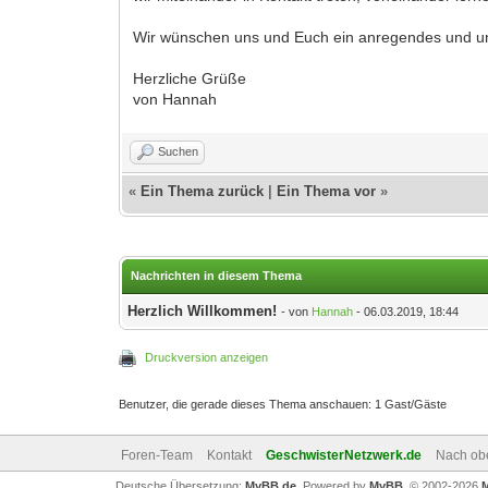
Wir wünschen uns und Euch ein anregendes und un
Herzliche Grüße
von Hannah
Suchen
«
Ein Thema zurück
|
Ein Thema vor
»
Nachrichten in diesem Thema
Herzlich Willkommen!
- von
Hannah
- 06.03.2019, 18:44
Druckversion anzeigen
Benutzer, die gerade dieses Thema anschauen: 1 Gast/Gäste
Foren-Team
Kontakt
GeschwisterNetzwerk.de
Nach ob
Deutsche Übersetzung:
MyBB.de
, Powered by
MyBB
, © 2002-2026