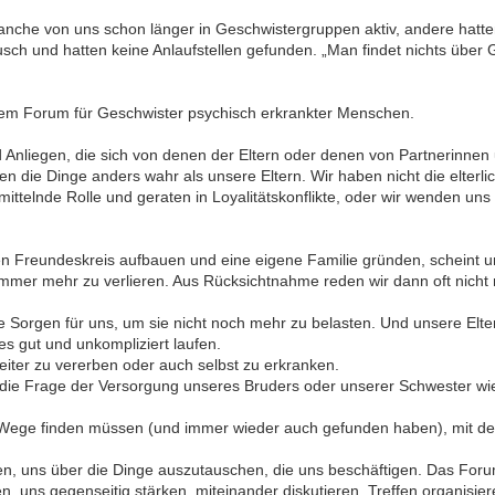
manche von uns schon länger in Geschwistergruppen aktiv, andere hat
sch und hatten keine Anlaufstellen gefunden. „Man findet nichts über 
erem Forum für Geschwister psychisch erkrankter Menschen.
nliegen, die sich von denen der Eltern oder denen von Partnerinnen 
 die Dinge anders wahr als unsere Eltern. Wir haben nicht die elterl
ttelnde Rolle und geraten in Loyalitätskonflikte, oder wir wenden uns
en Freundeskreis aufbauen und eine eigene Familie gründen, scheint 
 immer mehr zu verlieren. Aus Rücksichtnahme reden wir dann oft nich
 Sorgen für uns, um sie nicht noch mehr zu belasten. Und unsere Elter
s gut und unkompliziert laufen.
eiter zu vererben oder auch selbst zu erkranken.
ch die Frage der Versorgung unseres Bruders oder unserer Schwester 
 Wege finden müssen (und immer wieder auch gefunden haben), mit de
fen, uns über die Dinge auszutauschen, die uns beschäftigen. Das For
en, uns gegenseitig stärken, miteinander diskutieren, Treffen organisi