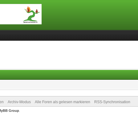
en
Archiv-Modus
Alle Foren als gelesen markieren
RSS-Synchronisation
MyBB Group
.