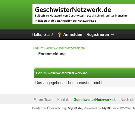
Hallo, Gast!
Anmelden
Registrieren
Forum.GeschwisterNetzwerk.de
Forenmeldung
Forum.GeschwisterNetzwerk.de
Das angegebene Thema existiert nicht.
Foren-Team
Kontakt
GeschwisterNetzwerk.de
Nach ob
Deutsche Übersetzung:
MyBB.de
, Powered by
MyBB
, © 2002-2026