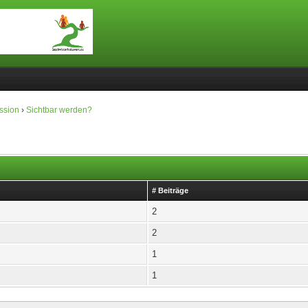
ssion
›
Sichtbar werden?
# Beiträge
2
2
1
1