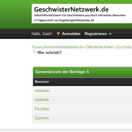
Hallo, Gast!
Anmelden
Registrieren
Forum.GeschwisterNetzwerk.de
›
Öffentliche Foren
›
Zur Disku
Wer schrieb?
Gesamtanzahl der Beiträge: 6
Benutzer
werwoiss
UtaMuth
Fischlein
Summer