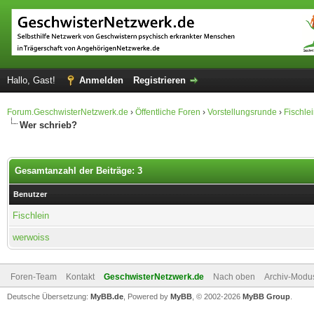
Hallo, Gast!
Anmelden
Registrieren
Forum.GeschwisterNetzwerk.de
›
Öffentliche Foren
›
Vorstellungsrunde
›
Fischlei
Wer schrieb?
Gesamtanzahl der Beiträge: 3
Benutzer
Fischlein
werwoiss
Foren-Team
Kontakt
GeschwisterNetzwerk.de
Nach oben
Archiv-Modu
Deutsche Übersetzung:
MyBB.de
, Powered by
MyBB
, © 2002-2026
MyBB Group
.