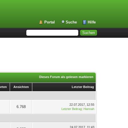
Portal
Suche
Hilfe
Dieses Forum als gelesen markieren
rten
Ansichten
Letzter Beitrag
22.07.2017, 12:55
6.768
Letzter Beitrag
:
Hannah
24.07.2017, 11:43