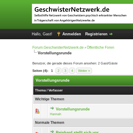
Hallo, Gast!
Anmelden
Registrieren
Forum.GeschwisterNetzwerk.de
›
Öffentliche Foren
Vorstellungsrunde
Benutzer, die gerade dieses Forum ansehen: 2 Gast/Gäste
Seiten (4):
1
2
3
4
Weiter »
Vorstellungsrunde
Thema
/
Verfasser
Wichtige Themen
Vorstellungsrunde
Hannah
Normale Themen
Reinhard stellt sich vor